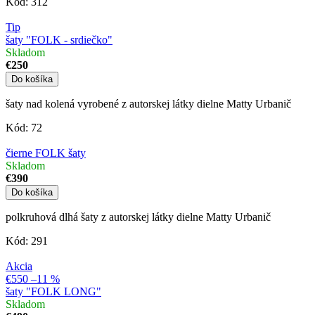
Kód:
312
Tip
šaty "FOLK - srdiečko"
Skladom
€250
Do košíka
šaty nad kolená vyrobené z autorskej látky dielne Matty Urbanič
Kód:
72
čierne FOLK šaty
Skladom
€390
Do košíka
polkruhová dlhá šaty z autorskej látky dielne Matty Urbanič
Kód:
291
Akcia
€550
–11 %
šaty "FOLK LONG"
Skladom