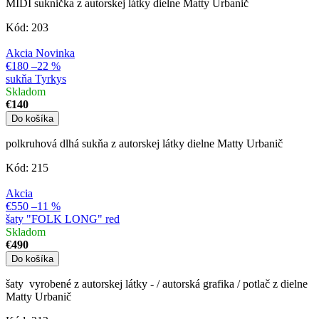
MIDI suknička z autorskej látky dielne Matty Urbanič
Kód:
203
Akcia
Novinka
€180
–22 %
sukňa Tyrkys
Skladom
€140
Do košíka
polkruhová dlhá sukňa z autorskej látky dielne Matty Urbanič
Kód:
215
Akcia
€550
–11 %
šaty "FOLK LONG" red
Skladom
€490
Do košíka
šaty vyrobené z autorskej látky - / autorská grafika / potlač z dielne
Matty Urbanič