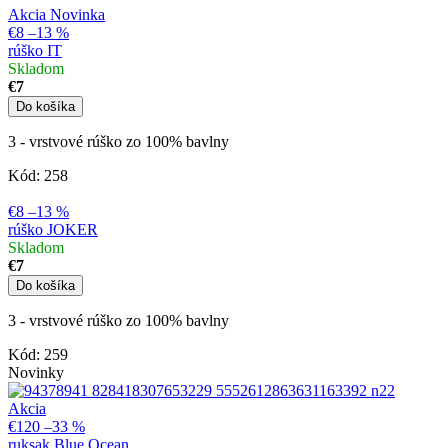
Akcia
Novinka
€8
–13 %
rúško IT
Skladom
€7
Do košíka
3 - vrstvové rúško zo 100% bavlny
Kód:
258
€8
–13 %
rúško JOKER
Skladom
€7
Do košíka
3 - vrstvové rúško zo 100% bavlny
Kód:
259
Novinky
Akcia
€120
–33 %
ruksak Blue Ocean