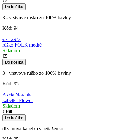
€5
Do košíka
3 - vrstvové rúško zo 100% bavlny
Kód:
94
€7
–29 %
rúško FOLK modré
Skladom
€5
Do košíka
3 - vrstvové rúško zo 100% bavlny
Kód:
95
Akcia
Novinka
kabelka Flower
Skladom
€160
Do košíka
dizajnová kabelka s peňaženkou