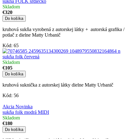
sukňa FOLK srdiečko
Skladom
€320
Do košíka
kruhová sukňa vyrobená z autorskej látky + autorská grafika /
potlač z dielne Matty Urbanič
Kód:
65
sukňa folk červená
Skladom
€105
Do košíka
kruhová suknička z autorskej látky dielne Matty Urbanič
Kód:
56
Akcia
Novinka
sukňa folk modrá MIDI
Skladom
€180
Do košíka