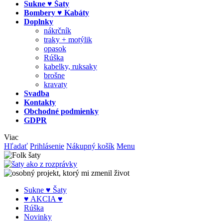
Sukne ♥ Šaty
Bombery ♥ Kabáty
Doplnky
nákrčník
traky + motýlik
opasok
Rúška
kabelky, ruksaky
brošne
kravaty
Svadba
Kontakty
Obchodné podmienky
GDPR
Viac
Hľadať
Prihlásenie
Nákupný košík
Menu
Sukne ♥ Šaty
♥ AKCIA ♥
Rúška
Novinky