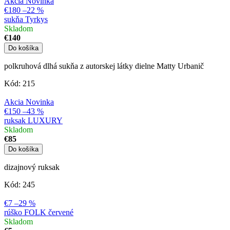
Akcia
Novinka
€180
–22 %
sukňa Tyrkys
Skladom
€140
Do košíka
polkruhová dlhá sukňa z autorskej látky dielne Matty Urbanič
Kód:
215
Akcia
Novinka
€150
–43 %
ruksak LUXURY
Skladom
€85
Do košíka
dizajnový ruksak
Kód:
245
€7
–29 %
rúško FOLK červené
Skladom