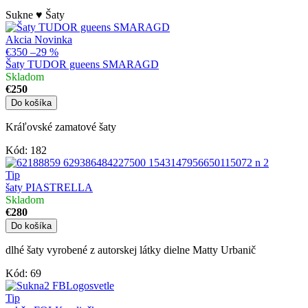
Sukne ♥ Šaty
Akcia
Novinka
€350
–29 %
Šaty TUDOR gueens SMARAGD
Skladom
€250
Do košíka
Kráľovské zamatové šaty
Kód:
182
Tip
šaty PIASTRELLA
Skladom
€280
Do košíka
dlhé šaty vyrobené z autorskej látky dielne Matty Urbanič
Kód:
69
Tip