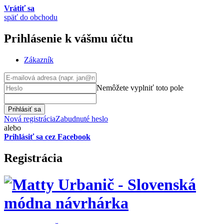
Vrátiť sa
späť do obchodu
Prihlásenie k vášmu účtu
Zákazník
Nemôžete vyplniť toto pole
Prihlásiť sa
Nová registrácia
Zabudnuté heslo
alebo
Prihlásiť sa cez Facebook
Registrácia