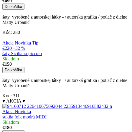
€490
Do košíka
šaty vyrobené z autorskej látky - / autorská grafika / potlač z dielne
Matty Urbanič
Kód:
280
Akcia
Novinka
Tip
€220
–32 %
šaty Siciliano piccolo
Skladom
€150
Do košíka
šaty vyrobené z autorskej látky - / autorská grafika / potlač z dielne
Matty Urbanič
Kód:
311
♥ AKCIA ♥
Akcia
Novinka
sukňa folk modrá MIDI
Skladom
€180