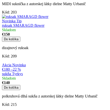
MIDI suknička z autorskej látky dielne Matty Urbanič
Kód:
203
Novinka
Tip
ruksak SMARAGD flower
Skladom
€150
Do košíka
dizajnový ruksak
Kód:
209
Akcia
Novinka
€180
–22 %
sukňa Tyrkys
Skladom
€140
Do košíka
polkruhová dlhá sukňa z autorskej látky dielne Matty Urbanič
Kód:
215